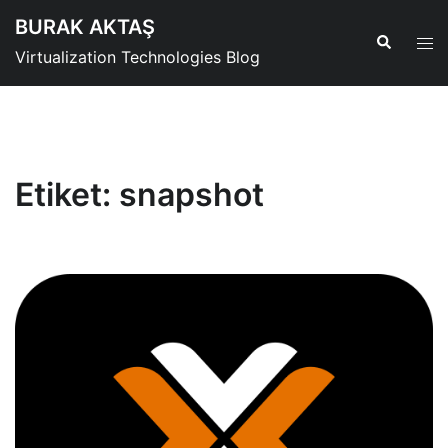
İçeriğe
BURAK AKTAŞ
atla
Tog
Search
Virtualization Technologies Blog
men
Etiket:
snapshot